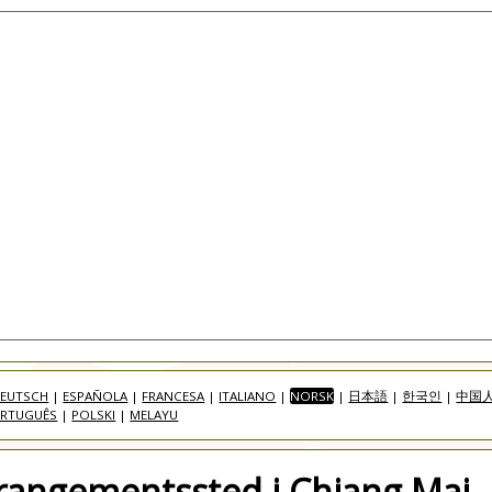
EUTSCH
|
ESPAÑOLA
|
FRANCESA
|
ITALIANO
|
NORSK
|
日本語
|
한국인
|
中国
RTUGUÊS
|
POLSKI
|
MELAYU
rrangementssted i Chiang Mai