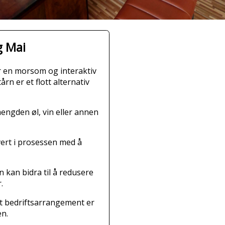
g Mai
byr en morsom og interaktiv
rn er et flott alternativ
engden øl, vin eller annen
vert i prosessen med å
 kan bidra til å redusere
.
 et bedriftsarrangement er
en.