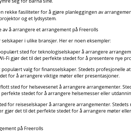
mre seg for barna sine.
r en rekke fasiliteter for å gjøre planleggingen av arrangemen
 projektor og et lydsystem.
te av å arrangere et arrangement på Freerolls
or selskaper i ulike bransjer. Her er noen eksempler:
 populært sted for teknologiselskaper å arrangere arrangem
Fi gjør det til det perfekte stedet for å presentere nye pro
et populært valg for finansselskaper. Stedets profesjonelle 
tedet for å arrangere viktige møter eller presentasjoner.
 flott sted for helsevesenet å arrangere arrangementer. Stede
t perfekte stedet for å arrangere helsemesser eller utdanni
t sted for reiseselskaper å arrangere arrangementer. Stedets 
er gjør det til det perfekte stedet for å arrangere møter ell
ngement på Freerolls