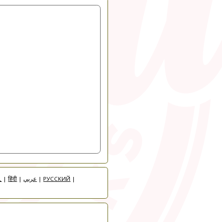
人
|
हिंदी
|
عربي
|
РУССКИЙ
|