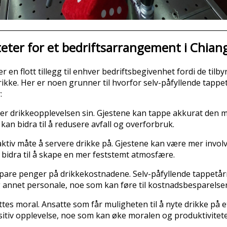
ter for et bedriftsarrangement i Chian
r en flott tillegg til enhver bedriftsbegivenhet fordi de til
ikke. Her er noen grunner til hvorfor selv-påfyllende tappetå
:
ver drikkeopplevelsen sin. Gjestene kan tappe akkurat den m
kan bidra til å redusere avfall og overforbruk.
ktiv måte å servere drikke på. Gjestene kan være mer invol
bidra til å skape en mer feststemt atmosfære.
spare penger på drikkekostnadene. Selv-påfyllende tappetårn
 annet personale, noe som kan føre til kostnadsbesparelser
attes moral. Ansatte som får muligheten til å nyte drikke på
sitiv opplevelse, noe som kan øke moralen og produktivitet