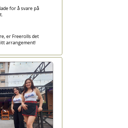
lade for å svare på
t.
e, er Freerolls det
ditt arrangement!