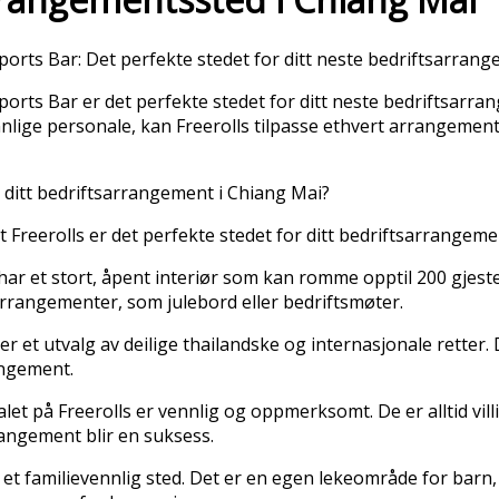
ports Bar: Det perfekte stedet for ditt neste bedriftsarran
ports Bar er det perfekte stedet for ditt neste bedriftsarra
nnlige personale, kan Freerolls tilpasse ethvert arrangement
r ditt bedriftsarrangement i Chiang Mai?
 Freerolls er det perfekte stedet for ditt bedriftsarrangeme
 har et stort, åpent interiør som kan romme opptil 200 gjester
arrangementer, som julebord eller bedriftsmøter.
rer et utvalg av deilige thailandske og internasjonale retter
angement.
et på Freerolls er vennlig og oppmerksomt. De er alltid villi
rrangement blir en suksess.
r et familievennlig sted. Det er en egen lekeområde for barn, 