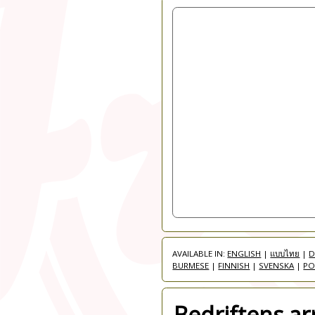
AVAILABLE IN:
ENGLISH
|
แบบไทย
|
D
BURMESE
|
FINNISH
|
SVENSKA
|
PO
Bedriftens a