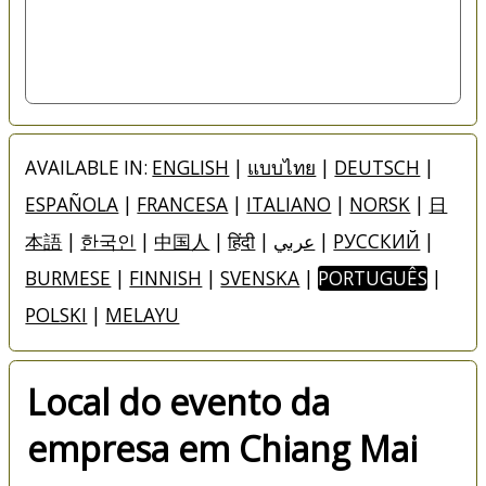
AVAILABLE IN:
ENGLISH
|
แบบไทย
|
DEUTSCH
|
ESPAÑOLA
|
FRANCESA
|
ITALIANO
|
NORSK
|
日
本語
|
한국인
|
中国人
|
हिंदी
|
عربي
|
РУССКИЙ
|
BURMESE
|
FINNISH
|
SVENSKA
|
PORTUGUÊS
|
POLSKI
|
MELAYU
Local do evento da
empresa em Chiang Mai