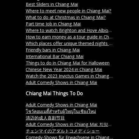
Best Sliders in Chiang Mai
Where to meet new people in Chiang Mai?
What to do at Christmas in Chiang Mai?
Part time Job in Chiang Mai
Where to watch Brighton and Hove Albion in Chiang Mai?
How to earn money as a tour guide in Chiang Mai Thailand
Which places offer unique themed nights in Chiang Mai?
Friendly bars in Chiang Mai
International Bar Chiang Mai
Things to do in Chiang Mai for Halloween
Chinese New Year 2024 in Chiang Mai
Watch the 2023 Invictus Games in Chiang Mai
Adult Comedy Shows in Chiang Mai
Chiang Mai Things To Do
Adult Comedy Shows in Chiang Mai
โชว์คอมเมดี้สำหรับผู้ใหญ่ในเชียงใหม่
清迈的成人喜剧节目
Adult Comedy Shows in Chiang Mai: 치앙마이에서 성인 코미디 쇼
チェンマイのアダルトコメディショー
Comedy-Shows für Erwachsene in Chiang Mai.