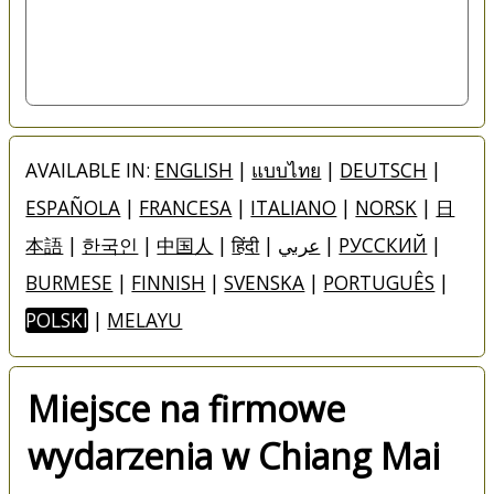
AVAILABLE IN:
ENGLISH
|
แบบไทย
|
DEUTSCH
|
ESPAÑOLA
|
FRANCESA
|
ITALIANO
|
NORSK
|
日
本語
|
한국인
|
中国人
|
हिंदी
|
عربي
|
РУССКИЙ
|
BURMESE
|
FINNISH
|
SVENSKA
|
PORTUGUÊS
|
POLSKI
|
MELAYU
Miejsce na firmowe
wydarzenia w Chiang Mai