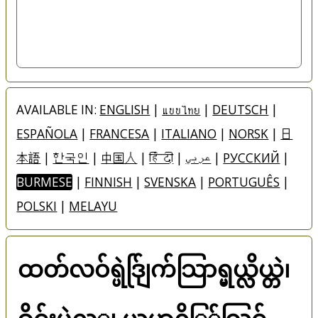
AVAILABLE IN:
ENGLISH
|
แบบไทย
|
DEUTSCH
|
ESPAÑOLA
|
FRANCESA
|
ITALIANO
|
NORSK
|
日
本語
|
한국인
|
中国人
|
हिंदी
|
عربي
|
РУССКИЙ
|
BURMESE
|
FINNISH
|
SVENSKA
|
PORTUGUÊS
|
POLSKI
|
MELAYU
ထတ်လဝ်ရ္ပဲဒ်ျြက်သြာရ္မယ္လိယ္တဲ၊