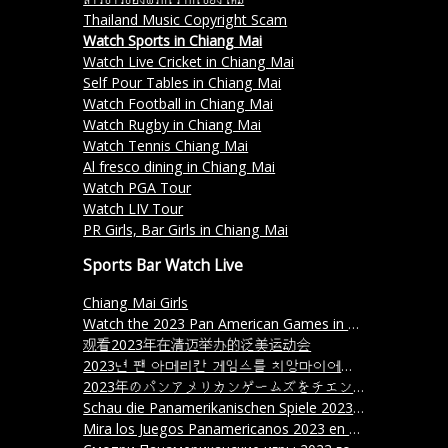
Thailand Music Copyright Scam
Watch Sports in Chiang Mai
Watch Live Cricket in Chiang Mai
Self Pour Tables in Chiang Mai
Watch Football in Chiang Mai
Watch Rugby in Chiang Mai
Watch Tennis Chiang Mai
Al fresco dining in Chiang Mai
Watch PGA Tour
Watch LIV Tour
PR Girls, Bar Girls in Chiang Mai
Sports Bar Watch Live
Chiang Mai Girls
Watch the 2023 Pan American Games in Chiang Mai
观看2023年在清迈举办的泛美运动会
2023년 팬 아메리칸 게임스를 치앙마이에서 시청하세요.
2023年のパンアメリカンゲームズをチエンマイで観戦しましょう。 (Nisen nijūsan-nen no Pan Amerikan Gēmuzu o Chienmai de kanshin shimashou.)
Schau die Panamerikanischen Spiele 2023 in Chiang Mai an.
Mira los Juegos Panamericanos 2023 en Chiang Mai.