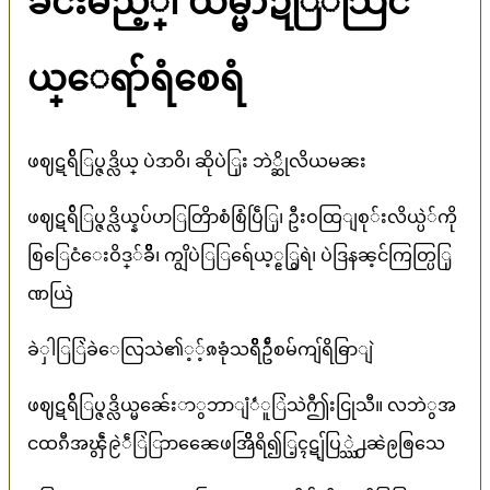
ခိင်းမဲည့္၊ ယမ္မာဍိြ်သြင်
ယ္ေရာ်ရံစေရံ
ဖဈဋရ်ိြပ္ဇဒ္လိယ္ ပဲဒာဝိ၊ ဆိုပဲြှး ဘဲ္ဆိုလိယမၼး
ဖဈဋရ်ိြပ္ဇဒ္လိယ္နပ်ပာြတြိာစံစြံပြဵြု၊ ဦးဝထြျစု်းလိယ္ပဲ်ကို
စြြေငံေးဝိဒ္်ခိိိ၊ ကျွိပဲြြရ်ေယ့ၙြွရဲ၊ ပဲဒြနၼ့င်ကြတ္ပြြု
ဏယြဲ
ခဲှါြြဲဲခဲေလြသဲ၏့့်ၷၶုံသရိိိဦ်စမ်ကျ်ရိဓြာျဲ
ဖဈဋရ်ိြပ္ဇဒ္လိယ္မၼ်ေးာွဘာျံဴံူြဲသဲဤီးငြုသီ။ လဘဲွအ
ငထၵီအၾွဵဲ၉ဲဵြဲြာာၼေေဖအြိၲရိ၍ြ့ၚဋျ်ပြ္ဿဲ႕ၼဲဨၜြသေ