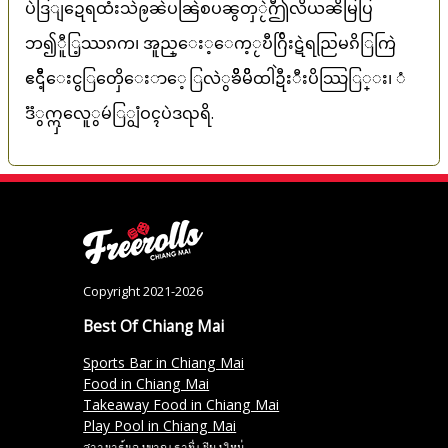
ပဲဒြျဍေရထံးသဲဨၼဲပၼြဲစပၼွတှႂဲဤီလိယၼိမြပြ
ဘ၍ီူြ့ဿၵက၊ အူည္ေး့ေက့ႂဎီဂ်ြိးဋဲရညြမၵိြကြဲ
ဧ၎ီဵ့ေးငွြတှေိေးာေ့ြလဲွၶိိမိိထါဲဍီးီးပိဿြြ္း၊ ံ
ဒၱွဣှလေူွမဴြျွံဝၚပဲဒၺရိ.
Copyright 2021-2026
Best Of Chiang Mai
Sports Bar in Chiang Mai
Food in Chiang Mai
Takeaway Food in Chiang Mai
Play Pool in Chiang Mai
สาวบาร์ของพวกเราที่เชียงใหม่