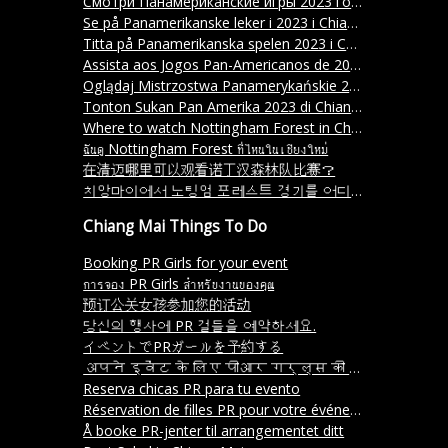
Смотри Панамериканские игры 2023 года в Чиангмае
Se på Panamerikanske leker i 2023 i Chiang Mai
Titta på Panamerikanska spelen 2023 i Chiang Mai.
Assista aos Jogos Pan-Americanos de 2023 em Chiang Mai
Oglądaj Mistrzostwa Panamerykańskie 2023 w Chiang Mai
Tonton Sukan Pan Amerika 2023 di Chiang Mai.
Where to watch Nottingham Forest in Chiang Mai?
ฉันดู Nottingham Forest ที่ไหนในเชียงใหม่
在清迈哪里可以观看诺丁汉森林队比赛？
치앙마이에서 노팅엄 포레스트 경기를 어디서 볼 수 있나요
Chiang Mai Things To Do
Booking PR Girls for your event
การจอง PR Girls สำหรับงานของคุณ
预订公关女孩参加您的活动
당신의 행사에 PR 걸들을 예약하세요.
イベントでPRガールを予約する
अपने इवेंट के लिए पीआर गर्ल्स की बुकिंग करें
Reserva chicas PR para tu evento
Réservation de filles PR pour votre événement
Å booke PR-jenter til arrangementet ditt