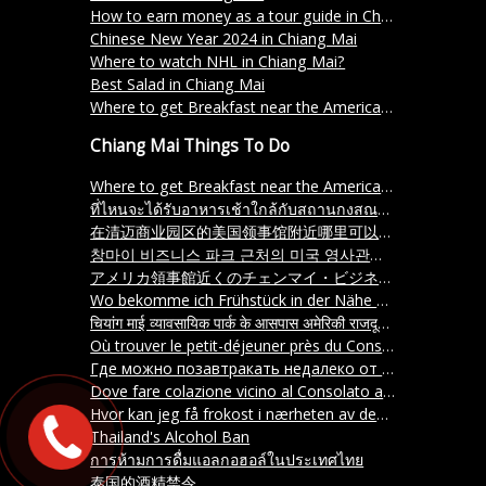
How to earn money as a tour guide in Chiang Mai Thailand
Chinese New Year 2024 in Chiang Mai
Where to watch NHL in Chiang Mai?
Best Salad in Chiang Mai
Where to get Breakfast near the American Consulate in Chiang Mai Business park?
Chiang Mai Things To Do
Where to get Breakfast near the American Consulate in Chiang Mai Business park?
ที่ไหนจะได้รับอาหารเช้าใกล้กับสถานกงสณฑ์ของอเมริกาที่ Chiang Mai Business park ครับ
在清迈商业园区的美国领事馆附近哪里可以吃到早餐？
창마이 비즈니스 파크 근처의 미국 영사관에서 아침식사를 어디서 먹을 수 있나요
アメリカ領事館近くのチェンマイ・ビジネスパークで朝食を取る場所はどこですか？
Wo bekomme ich Frühstück in der Nähe des amerikanischen Konsulats im Chiang Mai Business Park
चियांग माई व्यावसायिक पार्क के आसपास अमेरिकी राजदूतावास के पास नाश्ता कहाँ मिलेगा
Où trouver le petit-déjeuner près du Consulat américain dans le parc d'affaires de Chiang Mai
Где можно позавтракать недалеко от посольства США в бизнес-парке Чиангмая
Dove fare colazione vicino al Consolato americano nel parco aziendale di Chiang Mai
Hvor kan jeg få frokost i nærheten av den amerikanske ambassaden i Chiang Mai Business Park
Thailand's Alcohol Ban
การห้ามการดื่มแอลกอฮอล์ในประเทศไทย
泰国的酒精禁令