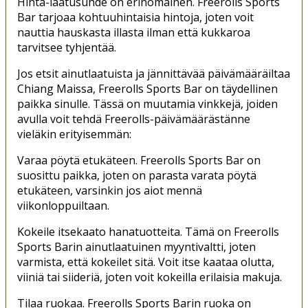
Hinta-laatusuhde on erinomainen. Freerolls Sports
Bar tarjoaa kohtuuhintaisia ​​hintoja, joten voit
nauttia hauskasta illasta ilman että kukkaroa
tarvitsee tyhjentää.
Jos etsit ainutlaatuista ja jännittävää päivämääräiltaa
Chiang Maissa, Freerolls Sports Bar on täydellinen
paikka sinulle. Tässä on muutamia vinkkejä, joiden
avulla voit tehdä Freerolls-päivämäärästänne
vieläkin erityisemmän:
Varaa pöytä etukäteen. Freerolls Sports Bar on
suosittu paikka, joten on parasta varata pöytä
etukäteen, varsinkin jos aiot mennä
viikonloppuiltaan.
Kokeile itsekaato hanatuotteita. Tämä on Freerolls
Sports Barin ainutlaatuinen myyntivaltti, joten
varmista, että kokeilet sitä. Voit itse kaataa olutta,
viiniä tai siideriä, joten voit kokeilla erilaisia makuja.
Tilaa ruokaa. Freerolls Sports Barin ruoka on