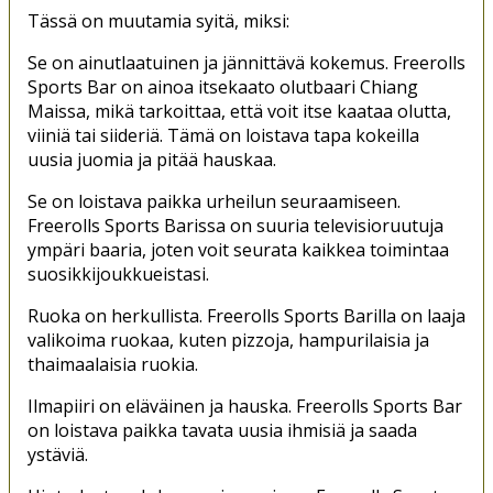
Tässä on muutamia syitä, miksi:
Se on ainutlaatuinen ja jännittävä kokemus. Freerolls
Sports Bar on ainoa itsekaato olutbaari Chiang
Maissa, mikä tarkoittaa, että voit itse kaataa olutta,
viiniä tai siideriä. Tämä on loistava tapa kokeilla
uusia juomia ja pitää hauskaa.
Se on loistava paikka urheilun seuraamiseen.
Freerolls Sports Barissa on suuria televisioruutuja
ympäri baaria, joten voit seurata kaikkea toimintaa
suosikkijoukkueistasi.
Ruoka on herkullista. Freerolls Sports Barilla on laaja
valikoima ruokaa, kuten pizzoja, hampurilaisia ​​ja
thaimaalaisia ruokia.
Ilmapiiri on eläväinen ja hauska. Freerolls Sports Bar
on loistava paikka tavata uusia ihmisiä ja saada
ystäviä.