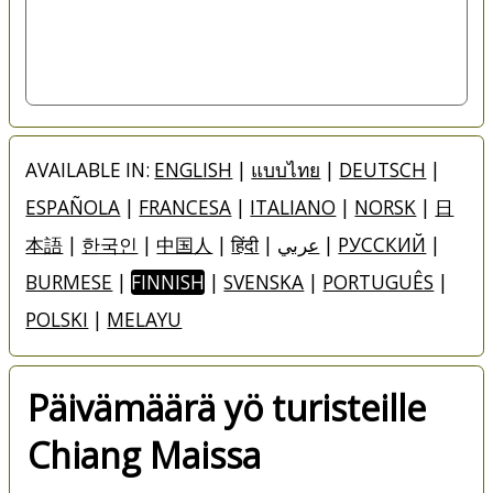
AVAILABLE IN:
ENGLISH
|
แบบไทย
|
DEUTSCH
|
ESPAÑOLA
|
FRANCESA
|
ITALIANO
|
NORSK
|
日
本語
|
한국인
|
中国人
|
हिंदी
|
عربي
|
РУССКИЙ
|
BURMESE
|
FINNISH
|
SVENSKA
|
PORTUGUÊS
|
POLSKI
|
MELAYU
Päivämäärä yö turisteille
Chiang Maissa