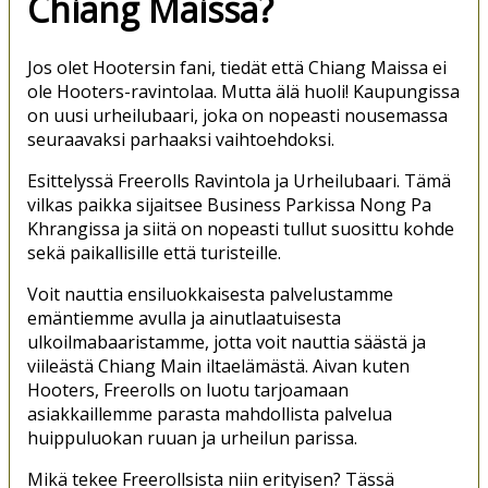
Chiang Maissa?
Jos olet Hootersin fani, tiedät että Chiang Maissa ei
ole Hooters-ravintolaa. Mutta älä huoli! Kaupungissa
on uusi urheilubaari, joka on nopeasti nousemassa
seuraavaksi parhaaksi vaihtoehdoksi.
Esittelyssä Freerolls Ravintola ja Urheilubaari. Tämä
vilkas paikka sijaitsee Business Parkissa Nong Pa
Khrangissa ja siitä on nopeasti tullut suosittu kohde
sekä paikallisille että turisteille.
Voit nauttia ensiluokkaisesta palvelustamme
emäntiemme avulla ja ainutlaatuisesta
ulkoilmabaaristamme, jotta voit nauttia säästä ja
viileästä Chiang Main iltaelämästä. Aivan kuten
Hooters, Freerolls on luotu tarjoamaan
asiakkaillemme parasta mahdollista palvelua
huippuluokan ruuan ja urheilun parissa.
Mikä tekee Freerollsista niin erityisen? Tässä