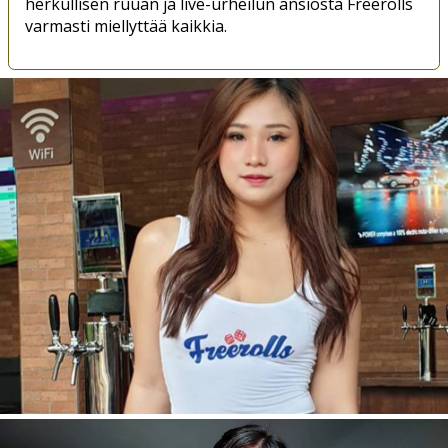
herkullisen ruuan ja live-urheilun ansiosta Freerolls
varmasti miellyttää kaikkia.