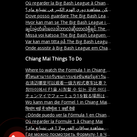
Où regarder la Big Bash League à Chiang Mai
أين يمكن مشاهدة دوري الهدم الكبير في تشيانغ ماي؟
Dove posso guardare The Big Bash League a Chiang Mai
Hvor kan man se The Big Bash League i Chiang Mai
ချင်းမဲ့တံခါးလေဒါဘာလဲဆိုတာလဲရှိရင် The Big Bash League ကို ရှမ်းပြိုးတဲ့နေရာလေးအလို့ ဘာဘွဲ့လဲမှာလဲကြည့်ရနိုင်လို့လဲဖြစ်စေ၊
Missä voi katsoa The Big Bash Leaguen otteluita Chiang Maissa
Var kan man titta på The Big Bash League i Chiang Mai
Onde assistir à Big Bash League em Chiang Mai
Chiang Mai Things To Do
Where to watch the Formula 1 in Chiang Mai?
ที่ไหนสามารถรับชมการแข่งขันฟอร์มูล่าวันราชินีในเชียงใหม่ได้
在清迈哪里可以观看一级方程式赛车比赛？
창마이에서 F1을 시청할 수 있는 곳은 어디인가요
チェンマイでフォーミュラ1を観る場所はどこですか？ (Chemai de fomyura1 o miru basho wa doko desu ka)
Wo kann man die Formel 1 in Chiang Mai sehen
चियांग माई में फॉर्म्यूला 1 कहाँ देखें
¿Dónde puedo ver la Fórmula 1 en Chiang Mai
Où regarder la Formule 1 à Chiang Mai
أين يمكن مشاهدة سباقات الفورمولا 1 في تشيانغ ماي؟
Где можно посмотреть Формулу-1 в Чиангмае