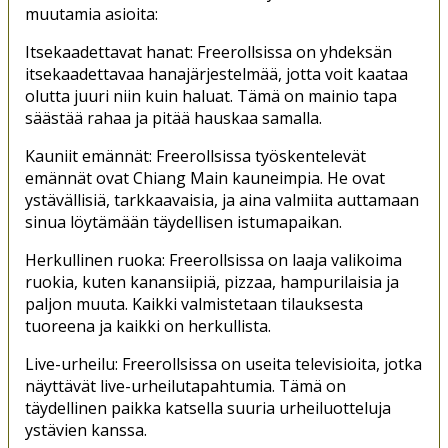
muutamia asioita:
Itsekaadettavat hanat: Freerollsissa on yhdeksän
itsekaadettavaa hanajärjestelmää, jotta voit kaataa
olutta juuri niin kuin haluat. Tämä on mainio tapa
säästää rahaa ja pitää hauskaa samalla.
Kauniit emännät: Freerollsissa työskentelevät
emännät ovat Chiang Main kauneimpia. He ovat
ystävällisiä, tarkkaavaisia, ja aina valmiita auttamaan
sinua löytämään täydellisen istumapaikan.
Herkullinen ruoka: Freerollsissa on laaja valikoima
ruokia, kuten kanansiipiä, pizzaa, hampurilaisia ja
paljon muuta. Kaikki valmistetaan tilauksesta
tuoreena ja kaikki on herkullista.
Live-urheilu: Freerollsissa on useita televisioita, jotka
näyttävät live-urheilutapahtumia. Tämä on
täydellinen paikka katsella suuria urheiluotteluja
ystävien kanssa.