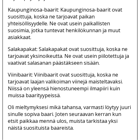
Kaupunginosa-baarit: Kaupunginosa-baarit ovat
suosittuja, koska ne tarjoavat paikan
yhteisöllisyydelle. Ne ovat usein paikallisten
suosimia, jotka tuntevat henkilökunnan ja muut
asiakkaat.
Salakapakat: Salakapakat ovat suosittuja, koska ne
tarjoavat yksinoikeutta. Ne ovat usein piilotettuja ja
vaativat salasanan päästäkseen sisään.
Viinibaarit: Viinibaarit ovat suosittuja, koska ne
tarjoavat laajan valikoiman viinejä maisteltavaksi.
Niissä on yleensä hienostuneempi ilmapiiri kuin
muissa baarityypeissä.
Oli mieltymyksesi mikä tahansa, varmasti löytyy juuri
sinulle sopiva baari. Joten seuraavan kerran kun
etsit paikkaa mennä ulos, muista tarkistaa yksi
näistä suosituista baareista.