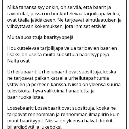
Mikä tahansa syy onkin, on selvää, että baarit ja
ravintolat, joissa on houkuttelevaa tarjoilijapalvelua,
ovat täällä jäädäkseen. Ne tarjoavat ainutlaatuisen ja
viihdyttävän kokemuksen, jota ihmiset etsivät.
Muita suosittuja baarityyppejä
Houkuttelevaa tarjoilijapalvelua tarjoavien baarien
lisäksi on useita muita suosittuja baarityyppejä.
Näitä ovat:
Urheilubaarit: Urheilubaarit ovat suosittuja, koska
ne tarjoavat paikan katsella urheilutapahtumia
ystävien ja perheen kanssa. Niissä on yleensä suuria
televisioita, hyvä valikoima hanaolutta ja
baariruokalistaa.
Lossebaarit: Lossebaarit ovat suosittuja, koska ne
tarjoavat rennomman ja rennomman ilmapiirin kuin
muut baarityypit. Niissä on yleensä halvat drinkit,
biljardipöytä ja jukeboksi.