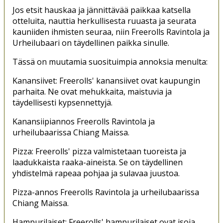
Jos etsit hauskaa ja jännittävää paikkaa katsella
otteluita, nauttia herkullisesta ruuasta ja seurata
kauniiden ihmisten seuraa, niin Freerolls Ravintola ja
Urheilubaari on täydellinen paikka sinulle.
Tässä on muutamia suosituimpia annoksia menulta:
Kanansiivet: Freerolls' kanansiivet ovat kaupungin
parhaita. Ne ovat mehukkaita, maistuvia ja
täydellisesti kypsennettyjä.
Kanansiipiannos Freerolls Ravintola ja
urheilubaarissa Chiang Maissa.
Pizza: Freerolls' pizza valmistetaan tuoreista ja
laadukkaista raaka-aineista. Se on täydellinen
yhdistelmä rapeaa pohjaa ja sulavaa juustoa.
Pizza-annos Freerolls Ravintola ja urheilubaarissa
Chiang Maissa.
Hampurilaiset: Freerolls' hampurilaiset ovat isoja,