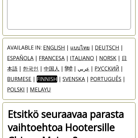
AVAILABLE IN:
ENGLISH
|
แบบไทย
|
DEUTSCH
|
ESPAÑOLA
|
FRANCESA
|
ITALIANO
|
NORSK
|
日
本語
|
한국인
|
中国人
|
हिंदी
|
عربي
|
РУССКИЙ
|
BURMESE
|
FINNISH
|
SVENSKA
|
PORTUGUÊS
|
POLSKI
|
MELAYU
Etsitkö seuraavaa parasta
vaihtoehtoa Hootersille