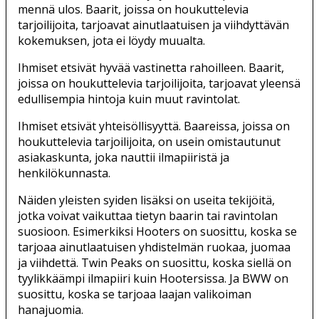
mennä ulos. Baarit, joissa on houkuttelevia
tarjoilijoita, tarjoavat ainutlaatuisen ja viihdyttävän
kokemuksen, jota ei löydy muualta.
Ihmiset etsivät hyvää vastinetta rahoilleen. Baarit,
joissa on houkuttelevia tarjoilijoita, tarjoavat yleensä
edullisempia hintoja kuin muut ravintolat.
Ihmiset etsivät yhteisöllisyyttä. Baareissa, joissa on
houkuttelevia tarjoilijoita, on usein omistautunut
asiakaskunta, joka nauttii ilmapiiristä ja
henkilökunnasta.
Näiden yleisten syiden lisäksi on useita tekijöitä,
jotka voivat vaikuttaa tietyn baarin tai ravintolan
suosioon. Esimerkiksi Hooters on suosittu, koska se
tarjoaa ainutlaatuisen yhdistelmän ruokaa, juomaa
ja viihdettä. Twin Peaks on suosittu, koska siellä on
tyylikkäämpi ilmapiiri kuin Hootersissa. Ja BWW on
suosittu, koska se tarjoaa laajan valikoiman
hanajuomia.