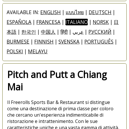
AVAILABLE IN:
ENGLISH
|
แบบไทย
|
DEUTSCH
|
ESPAÑOLA
|
FRANCESA
|
ITALIANO
|
NORSK
|
日
本語
|
한국인
|
中国人
|
हिंदी
|
عربي
|
РУССКИЙ
|
BURMESE
|
FINNISH
|
SVENSKA
|
PORTUGUÊS
|
POLSKI
|
MELAYU
Pitch and Putt a Chiang
Mai
Il Freerolls Sports Bar & Restaurant si distingue
come una destinazione di prima classe per coloro
che cercano un'esperienza indimenticabile di
ristorazione e intrattenimento. Con le sue
caratteristiche uniche e una vasta gamma di attività,