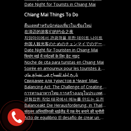
Date Night for Tourists in Chiang Mai
Chiang Mai Things To Do
คืนเดทสำหรับนักท่องเที่ยวในเชียงใหม่
在清迈的游客们的约会之夜
치앙마이에서 관광객을 위한 데이트 나이트
外国人観光客のためのチェンマイでのデートナイト
Date Night für Touristen in Chiang Mai
चियांग माई में पर्यटकों के लिए डेट नाइट
Noche de cita para turistas en Chiang Mai
Soirée en amoureux pour les touristes à Chiang Mai
تاريخ ليلة للسياح في تشيانغ ماي
Свидание для туристов в Чианг Мае.
Balancing Act: The Challenge of Creating a Menu in Thailand
การทานอาหารไทย การสร้างเมนูในประเทศไทยที่ท้าทาย
균형잡힌 작업 태국에서 메뉴를 만드는 도전
Balanceakt Die Herausforderung, in Thailand ein Menü zu erstellen
संतुलन अभियांत्रिकी थाईलैंड में एक मेनू बनाने की चुनौती
Acto de equilibrio El desafío de crear un menú en Tailandia