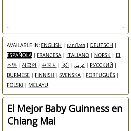
AVAILABLE IN:
ENGLISH
|
แบบไทย
|
DEUTSCH
|
ESPAÑOLA
|
FRANCESA
|
ITALIANO
|
NORSK
|
日
本語
|
한국인
|
中国人
|
हिंदी
|
عربي
|
РУССКИЙ
|
BURMESE
|
FINNISH
|
SVENSKA
|
PORTUGUÊS
|
POLSKI
|
MELAYU
El Mejor Baby Guinness en
Chiang Mai