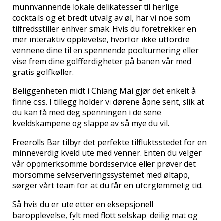
munnvannende lokale delikatesser til herlige
cocktails og et bredt utvalg av øl, har vi noe som
tilfredsstiller enhver smak. Hvis du foretrekker en
mer interaktiv opplevelse, hvorfor ikke utfordre
vennene dine til en spennende poolturnering eller
vise frem dine golfferdigheter på banen vår med
gratis golfkøller.
Beliggenheten midt i Chiang Mai gjør det enkelt å
finne oss. I tillegg holder vi dørene åpne sent, slik at
du kan få med deg spenningen i de sene
kveldskampene og slappe av så mye du vil.
Freerolls Bar tilbyr det perfekte tilfluktsstedet for en
minneverdig kveld ute med venner. Enten du velger
vår oppmerksomme bordsservice eller prøver det
morsomme selvserveringssystemet med øltapp,
sørger vårt team for at du får en uforglemmelig tid.
Så hvis du er ute etter en eksepsjonell
baropplevelse, fylt med flott selskap, deilig mat og