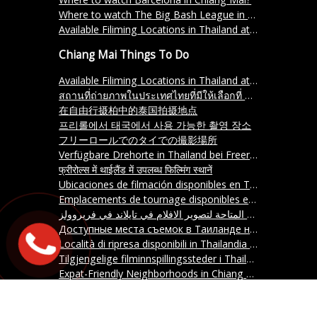
Where to watch The Big Bash League in Chiang Mai?
Available Filiming Locations in Thailand at Freerolls
Chiang Mai Things To Do
Available Filiming Locations in Thailand at Freerolls
สถานที่ถ่ายภาพในประเทศไทยที่มีให้เลือกที่ Freerolls
在自由行摄柏中的泰国拍摄地点
프리롤에서 태국에서 사용 가능한 촬영 장소
フリーロールでのタイでの撮影場所
Verfügbare Drehorte in Thailand bei Freerolls
फ्रीरोल्स में थाईलैंड में उपलब्ध फिल्मिंग स्थानें
Ubicaciones de filmación disponibles en Tailandia en Freerolls
Emplacements de tournage disponibles en Thaïlande chez Freerolls
المواقع المتاحة لتصوير الافلام في تايلاند في فريروولز
Доступные места съемок в Таиланде на бесплатных роликах
Località di ripresa disponibili in Thailandia presso Freerolls
Tilgjengelige filminnspillingssteder i Thailand for Freerolls
Expat-Friendly Neighborhoods in Chiang Mai
ชุมชนที่เหมาะสำหรับชาวต่างชาติในเชียงใหม่
치앙마이의 외국인 친화적인 동네