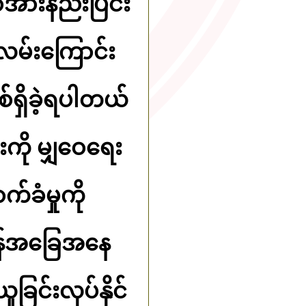
ာအားနည်းပြင်း
လမ်းကြောင်း
စ်ရှိခဲ့ရပါတယ်
းကို မျှဝေရေး
်ခံမှုကို
းရန်အခြေအနေ
ူခြင်းလုပ်နိုင်