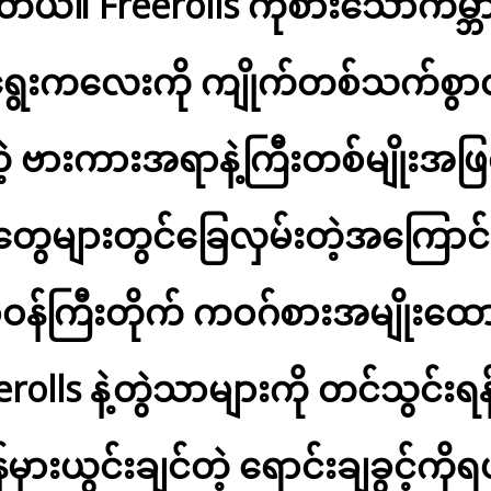
တယ်။ Freerolls ကိုစားသောကမ္ဘ
ရွေးကလေးကို ကျိုက်တစ်သက်စွာ
တဲ့ ဗားကားအရာနဲ့ကြီးတစ်မျိုးအဖြ
ာတွေများတွင်ခြေလှမ်းတဲ့အကြောင်
န်ကြီးတိုက် ကဝဂ်စားအမျိုးထောက
rolls နဲ့တွဲသာများကို တင်သွင်
်မှားယွင်းချင်တဲ့ ရောင်းချခွင့်ကိုရယ