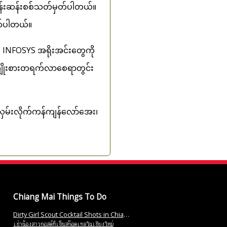
ဖုန်းဆန်းစစ်သတ်မှတ်ပါတယ်။
ုက်ပါတယ်။
 INFOSYS အရိုးအင်းတွေကို
အကျိုးစားတရက်လာစေရာတွင်း
ြေလှမ်းလိုက်ကန်ကျန်လော်အေး၊
Chiang Mai Things To Do
Dirty Girl Scout Cocktail Shots in Chiang Mai
เช่าน้องสาวกอสต์ที่เป็นสก๊อตเทลในเชียงใหม่