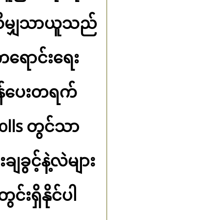
 သိမျှသာယူသည်
းကရောင်းရေး
ပြန်ပေးတရက်
olls တွင်သာ
ျခွင့်နဲ့လဲများ
းရှိနိုင်ပါ