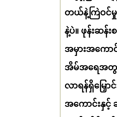
တယ်နဲ့ကြဲဝင်
နဲ့ပဲ။ ဖုန်းဆ
အမှားအကောင်းက
အိမ်အရေအတွက်
လာရန်ရှိမြှောင
အကောင်းနှင့် 