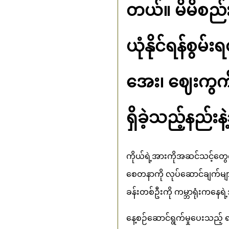
တယ်။ မိမိစည်
ယုံနိုင်ရန်စွမ
အေး၊ ဈေးကွက်ဆ
ရှိခဲ့သည့်နည်
ကိုယ်ရဲ့အားကိုအဆင်သင့်တွေ
စေတနာကို လုပ်ဆောင်ချက်မျာ
ခန်းတစ်ဦးကို ကမ္ဘာရုံးကနေရ
နေ့စဉ်ဆောင်ရွက်မှုပေးသည့်