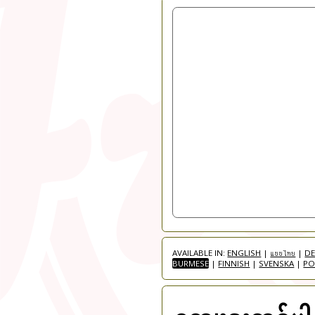
AVAILABLE IN:
ENGLISH
|
แบบไทย
|
D
BURMESE
|
FINNISH
|
SVENSKA
|
PO