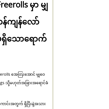
rolls မှာ မျှ
်ကန်ကျန်လော်
ပ်ရှိသောရောက်
eerolls အေတြးအောင် မျှဝေ
ngs သို့မဟုတ်အခြားအရောင်ခံ
ာင်းအတွက် ရှိပြီးနဲ့အသား