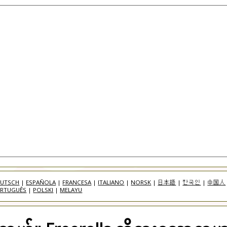
EUTSCH
|
ESPAÑOLA
|
FRANCESA
|
ITALIANO
|
NORSK
|
日本語
|
한국인
|
中国人
RTUGUÊS
|
POLSKI
|
MELAYU