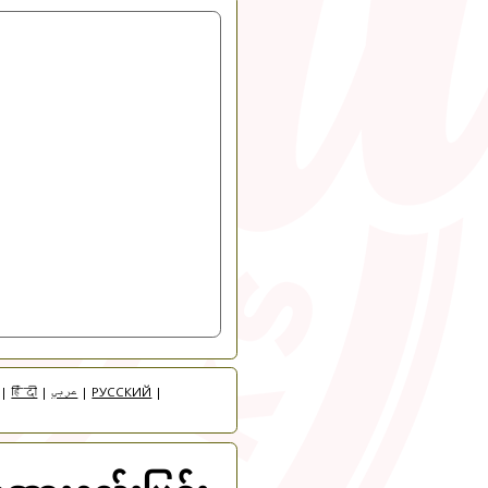
|
हिंदी
|
عربي
|
РУССКИЙ
|