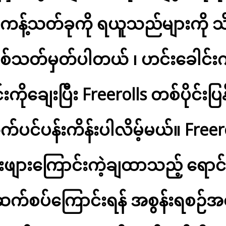
မှုကန့်သတ်ခုကို ရယူသည်များကို
န်းစစ်သတ်မှတ်ပါတယ် ၊ ဟင်းခေါင်
ိုချေးပြီး Freerolls တစ်ပိုင်း
ပင်ပန်းကိန်းပါလိမ့်မယ်။ Freer
်းဖျားကြောင်းကဲ့ချထာသည့် ရောင်းခ
ဆက်စပ်ကြောင်းရန် အစွန်းရစဉ်အတွင်