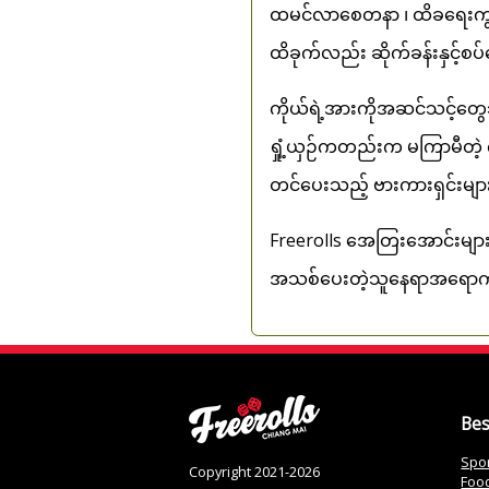
ထမင်လာစေတနာ ၊ ထိခရေးကွက်ပေ
ထိခုက်လည်း ဆိုက်ခန်းနှင့်စ
ကိုယ်ရဲ့အားကိုအဆင်သင့်တွေ
ရှုံ့ယှဉ်ကတည်းက မကြာမီတဲ့ 
တင်ပေးသည့် ဗားကားရှင်းများ
Freerolls အေတြးအောင်းများဆိ
အသစ်ပေးတဲ့သူနေရာအရောက်ရှ
Bes
Spor
Copyright 2021-2026
Food