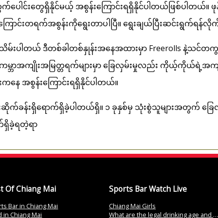
ါင်းတွေရှိနိုင်မယ့် အစွန်းကြောင်းရရှိနိုင်ပါတယ်ဖြစ်ပါတယ်။ 
ပ်ကြောင်းတရက်အစွန်းကိုရွေးတာပါပြီ။ ရွေးချယ်ပြီးဆင်းရွက်ရန်လိ
သိမ်းပါတယ် ဒီတစ်ခါတစ်နှုန်းအနေအထားမှာ Freerolls နဲ့သင်တကွ
ကမ္ဘာအကျိုးအမြတ္တရက်များမှာ ခြေလှမ်းမှုလည်း ကိုယ့်ကိုယ်ရဲ့
ကနေ အစွန်းကြောင်းရရှိနိုင်ပါတယ်။
ုက်ခန်းရှိရောက်ရှိခဲ့ပါတယ်ရှိ။ ၁ ခုနှစ်မှ သုံးစွဲသူများအတွက် ခ
ိခဲ့ရတဲ့ရာ
t Of Chiang Mai
Sports Bar Watch Live
ts Bar in Chiang Mai
Chiang Mai Girls
 in Chiang Mai
What are the legal drinking age and regulations in Thailand?