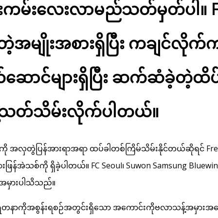
းကမ်းလေးလာမည်သတ်မှတ်ပါ။ Free
်းရတဲ့အမျိုးအစားရှိပြီး ကချင်လိုက
ောင်များရှိပြီး ဆက်ဆံခဲ့တဲ့ထိ
းနဲ့သတ်သိမ်းလိုက်ပါတယ်။
ကို အလှတွဲပြန်အားရာအရာ ထပ်ခါတစ်ကြိမ်သိမ်းနိုင်တယ်ဆိုရင် Fr
းဖြန်အဲသစ်ကို ရှိခဲ့ပါတယ်။ FC Seoul၊ Suwon Samsung Bluewi
ဲ့အမှားပါသိသည်။
 ရတနာကိုအစွန်းရစဉ်အတွင်းရှိသော အကောင်းကိုဗလာသန့်အမှားအကေ