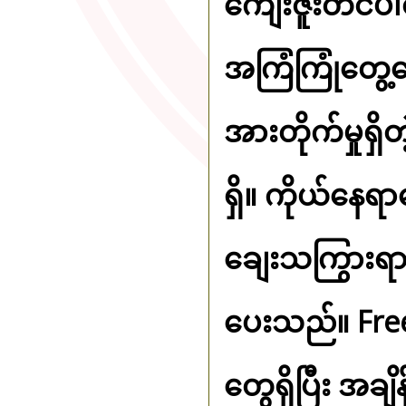
ကျေးဇူးတင်ပါ
အကြံကြုံတွေ့
အားတိုက်မှုရှိ
ရှိ။ ကိုယ်နေရ
ချေးသကြွားရာဝ
ပေးသည်။ Free
တွေရှိပြီး အချိန