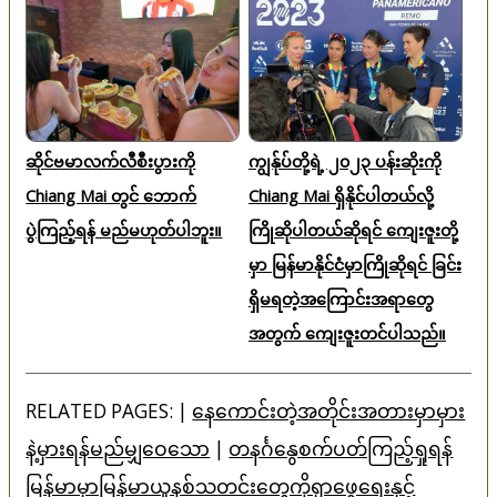
ဆိုင်ဗမာလက်လီစီးပွားကို
ကျွန်ုပ်တို့ရဲ့ ၂၀၂၃ ပန်းဆိုးကို
Chiang Mai တွင် ဘောက်
Chiang Mai ရှိနိုင်ပါတယ်လို့
ပွဲကြည့်ရန် မည်မဟုတ်ပါဘူး။
ကြိုဆိုပါတယ်ဆိုရင် ကျေးဇူးတို့
မှာ မြန်မာနိုင်ငံမှာကြိုဆိုရင် ခြင်း
ရှိမရတဲ့အကြောင်းအရာတွေ
အတွက် ကျေးဇူးတင်ပါသည်။
RELATED PAGES: |
နေကောင်းတဲ့အတိုင်းအတားမှာမှား
နဲ့မှားရန်မည်မျှဝေသော
|
တနင်္ဂနွေစက်ပတ်ကြည့်ရှုရန်
မြန်မာမှာမြန်မာယူနစ်သတင်းတွေကိုရှာဖွေရေးနှင့်