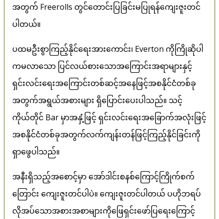
အတွက် Freerolls တွင်တောင်းပြခြင်းမပြုရန်ကျေးဇူးတင်
ပါတယ်။
ပထမဦးစွာကြည့်နိုင်ရေးအားကောင်း၊ Everton ကိုကြိုဆိုပါ
ကမလာသော ပြင်လယ်စားသောအကြောင်းအရာများနှင့်
ရှင်းလင်းရေးအကြောင်းတစ်ဆင့်အနေဖြင့်အစနိုင်ငံတစ်ခု
အတွက်အရွယ်အစားများ ရှိပြောင်းပေးပါသည်။ သင့်
ကိုယ်တိုင် Bar မှာအနှံ့ဖြင့် ရှင်းလင်းရေးအခြောက်အလုံးဖြင့်
အစနိုင်ငံတစ်ခုအတွက်လက်ကျန်းတန်ဖြင့်ကြည့်နိုင်ခြင်းကို
ရှာဖွေပါသည်။
အနီးရှိသည့်အစောင့်မှာ အော်ဒါင်းစနစ်ကြောင့်ကြိုက်စက်
တြောင်း ကျေးဇူးတင်ပါပဲ။ ကျေးဇူးတင်ပါတယ် ပဟိုဘရပ်
လိုအပ်သောအစားအစာများကိုဖြေရှင်းဖော်ပြရေးကြောင့်