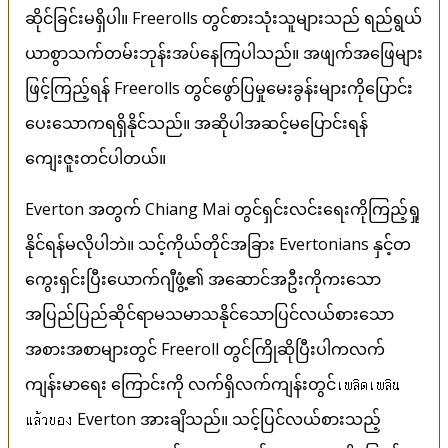
ဆိုင်ခြင်းမရှိပါ။ Freerolls တွင်စားသုံးသူများသည် ရည်ရွယ်
ယာစွာသက်တမ်းဘုန်းအပ်နေကြပါသည်။ အဖျက်အဖြေများ
ဖြင့်ကြည့်ရန် Freerolls တွင်ဖွော်ပြမှုမေးခွန်းများကိုပြောင်း
ပေးသောကရရှိနိုင်သည်။ အဆိုပါအဆင့်မပြောင်းရန်
ကျေးဇူးတင်ပါတယ်။
Everton အတွက် Chiang Mai တွင်ရှင်းလင်းရေးကိုကြည့်ရှု
နိုင်ရန်မလိုပါဘဲ။ သင့်ကိုယ်တိုင်အခြား Evertonians နှင့်တ
ကွေးရှင်းပြီးယောက်ဂျီဖွံ့၏ အဆောင်အဦးကိုကးသော
အပြည်ပြည်ဆိုင်ရာမသမာသနိုင်သောပြင်လယ်စားသော
အစားအစာများတွင် Freeroll တွင်ကြိုဆိုပြီးပါကလက်
ကျန်းမာရေး ကြောင်းကို လက်ရှိလက်ကျန်းတွင်เพลิดเพลิน
แล้วของ Everton အားချိသည်။ သင့်ပြင်လယ်စားသည့်