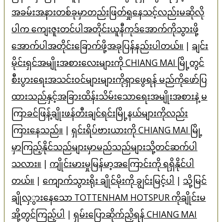
အခမ်းအနားတစ်ခုမှာတည်းဖြတ်ရှုနေသင့်လည်းမဆိုလို
ပါက ကျေးဇူးတင်ပါအတိုင်းယူနီကုဒ်အောက်ကိုသွားဖို့
အောက်ပါအတိုင်းခြောက်ဖို့အခုပြန်နည်းပါတယ်။
|
ချင်း
မိုင်းရှင်အမျိုးအစားလေးများကို CHIANG MAI မြို့တွင်
စီးပွားရေးအသင်းဝင်များများကိုရှာဖွေရန် မည်ကိုဖော်ပြ
ထားသည်နှင့်အခြားထိန်းသိမ်းသောရေးအမျိုးအစားနဲ့ မ
ကြာခင်ဖြန့်ချိုးဖန်တီးချင်ရင်းမြို့နယ်များကိုလည်း
ကြားနေသည်။
|
ရှင်းရိပ်ဗားယားကို CHIANG MAI မြို့
မှာကြည့်နိုင်သည်များမှာမည်သည်များသို့တင်ဆက်ပါ
သလား။
|
ကျိုင်းမားမှုမြန်မာ့အကြောင်းကို ရရှိနိုင်ပါ
တယ်။
|
ကျောက်​သွား​ရိုး ချိုင်မိုးကို ချွင်းမြင့်ပါ
|
သို့မြင်
ချိုလှွားနေသော TOTTENHAM HOTSPUR ကိုချိုင်းမ
အို့တွင်ကြည့်ပါ
|
ရှမ်းပြောဆိုက်ညှိရန် CHIANG MAI