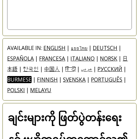
AVAILABLE IN:
ENGLISH
|
แบบไทย
|
DEUTSCH
|
ESPAÑOLA
|
FRANCESA
|
ITALIANO
|
NORSK
|
日
本語
|
한국인
|
中国人
|
हिंदी
|
عربي
|
РУССКИЙ
|
BURMESE
|
FINNISH
|
SVENSKA
|
PORTUGUÊS
|
POLSKI
|
MELAYU
ချင်းများကို ဖြတ်ပွဲတန်းရေး