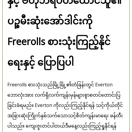
နှင့် ဗဟိုဘရပ်တထောင်သူ၏
ပဉ္စမီးဆုံးအော်ဒါင်းကို
Freerolls စားသုံးကြည့်နိုင်
ရေးနှင့် ပြောပြပါ
Freerolls စားသုံးသည်မြို့မြို့၏တံခြန်းတွင် Everton
ဘောလုံးအား လက်ရှိလက်ကျန်းမှန်များစွာစတင်တောင်းပြ
ခြင်းခံရမည်။ Everton ကိုလည်းကြည့်နိုင်ရန် သင့်ကိုယ်တိုင်
အခြားဆုံးကြိုက်နှစ်သက်သောသင့်စိတ်ကျန်းမာရေး ဖန်တီး
ပါသည်။ ကျေးဇူးတင်ပါတယ်ဒီမနေ့လည်းကြည့်ရှုနိုင်ရန်