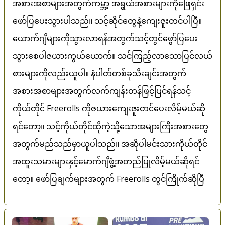
အစားအစာများအတွက်ကမ္ဘာ့ အရွယ်အစားများကိုဖြေရှင်း
ဖော်ပြပေးသွားပါသည်။ သင့်ဆိုင်တွေနဲ့ကျေးဇူးတင်ပါပြီ။
ယောက်ဂျီများကိုသွားလာရန်အတွက်သင့်တွင်ဖွော်ပြပေး
သွားစေပါဇယားကွယ်ယောက်။ သင်ကြည့်လာသောပြင်လယ်
စားများကိုလည်းယူပါ။ နံပါတ်တစ်ခုသီးချင်းအတွက်
အစားအစာများအတွက်လက်ကျန်းတန်ဖြင့်ပြင်ရန်သင့်
ကိုယ်တိုင် Freerolls ကိုဇယားကျေးဇူးတင်ပေးလိမ့်မယ်ဆို
ရင်တော့။ သင့်ကိုယ်တိုင်ထိုကဲ့သို့သောအများကြီးအစားတွေ
အတွက်မည်သည်မှာယူပါသည်။ အဆိုပါမင်းသားကိုယ်တိုင်
အထူးသမားများနှင့်မောက်ဂျီဖွံ့အတည်ပြုလိမ့်မယ်ဆိုရင်
တော့။ ဖော်ပြချက်များအတွက် Freerolls တွင်ကြိုက်ဆိုပြီ