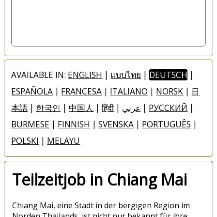
AVAILABLE IN:
ENGLISH
|
แบบไทย
|
DEUTSCH
|
ESPAÑOLA
|
FRANCESA
|
ITALIANO
|
NORSK
|
日
本語
|
한국인
|
中国人
|
हिंदी
|
عربي
|
РУССКИЙ
|
BURMESE
|
FINNISH
|
SVENSKA
|
PORTUGUÊS
|
POLSKI
|
MELAYU
Teilzeitjob in Chiang Mai
Chiang Mai, eine Stadt in der bergigen Region im
Norden Thailands, ist nicht nur bekannt für ihre