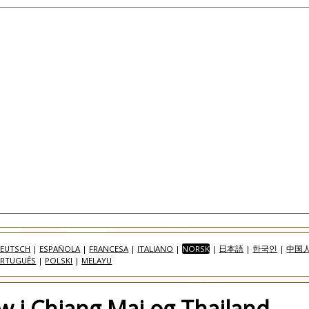
EUTSCH
|
ESPAÑOLA
|
FRANCESA
|
ITALIANO
|
NORSK
|
日本語
|
한국인
|
中国
RTUGUÊS
|
POLSKI
|
MELAYU
 i Chiang Mai og Thailand