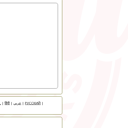
人
|
हिंदी
|
عربي
|
РУССКИЙ
|