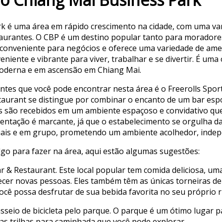
k é uma área em rápido crescimento na cidade, com uma va
taurantes. O CBP é um destino popular tanto para moradore
ão conveniente para negócios e oferece uma variedade de a
veniente e vibrante para viver, trabalhar e se divertir. É u
oderna e em ascensão em Chiang Mai.
tes que você pode encontrar nesta área é o Freerolls Sport
staurant se distingue por combinar o encanto de um bar esp
es são recebidos em um ambiente espaçoso e convidativo q
entação é marcante, já que o estabelecimento se orgulha da 
iduais e em grupo, prometendo um ambiente acolhedor, inde
lgo para fazer na área, aqui estão algumas sugestões:
Bar & Restaurant. Este local popular tem comida deliciosa, u
cer novas pessoas. Eles também têm as únicas torneiras de 
cê possa desfrutar de sua bebida favorita no seu próprio r
eio de bicicleta pelo parque. O parque é um ótimo lugar pa
as trilhas para caminhada que você pode explorar.