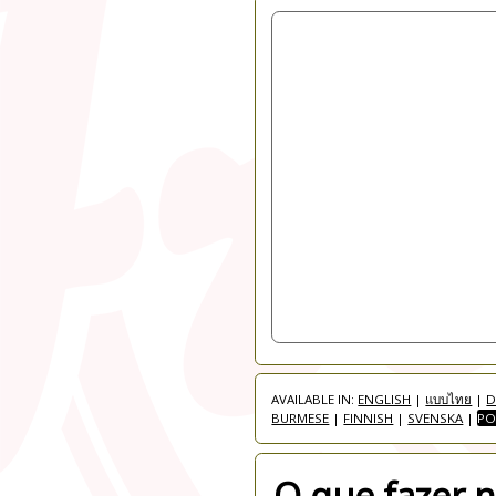
AVAILABLE IN:
ENGLISH
|
แบบไทย
|
D
BURMESE
|
FINNISH
|
SVENSKA
|
PO
O que fazer 