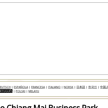
EUTSCH
|
ESPAÑOLA
|
FRANCESA
|
ITALIANO
|
NORSK
|
日本語
|
한국인
|
中国
RTUGUÊS
|
POLSKI
|
MELAYU
no Chiang Mai Business Park