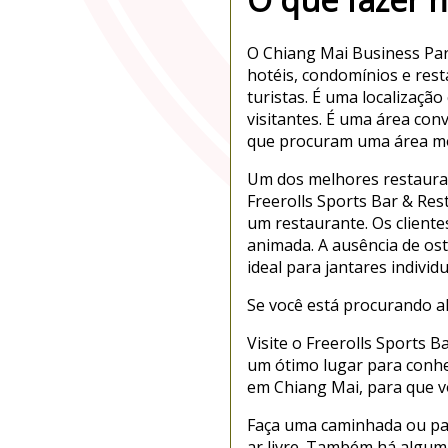
O Chiang Mai Business Par
hotéis, condomínios e res
turistas. É uma localizaç
visitantes. É uma área con
que procuram uma área m
Um dos melhores restauran
Freerolls Sports Bar & Re
um restaurante. Os client
animada. A ausência de ost
ideal para jantares indiv
Se você está procurando a
Visite o Freerolls Sports 
um ótimo lugar para conhe
em Chiang Mai, para que vo
Faça uma caminhada ou pass
ar livre. Também há algum