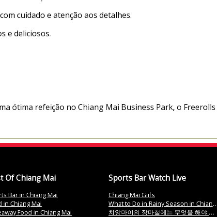
com cuidado e atenção aos detalhes.
s e deliciosos.
ma ótima refeição no Chiang Mai Business Park, o Freerolls
t Of Chiang Mai
Sports Bar Watch Live
ts Bar in Chiang Mai
Chiang Mai Girls
 in Chiang Mai
What to Do in Rainy Season in Chiang Mai
eaway Food in Chiang Mai
치앙마이의 장마철에는 무엇을 해야 할까요