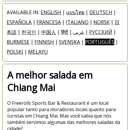
AVAILABLE IN:
ENGLISH
|
แบบไทย
|
DEUTSCH
|
ESPAÑOLA
|
FRANCESA
|
ITALIANO
|
NORSK
|
日
本語
|
한국인
|
中国人
|
हिंदी
|
عربي
|
РУССКИЙ
|
BURMESE
|
FINNISH
|
SVENSKA
|
PORTUGUÊS
|
POLSKI
|
MELAYU
A melhor salada em
Chiang Mai
O Freerolls Sports Bar & Restaurant é um local
popular tanto para moradores locais quanto para
turistas em Chiang Mai. Mas você sabia que nós
também servimos algumas das melhores saladas da
cidade?