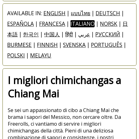
AVAILABLE IN:
ENGLISH
|
แบบไทย
|
DEUTSCH
|
ESPAÑOLA
|
FRANCESA
|
ITALIANO
|
NORSK
|
日
本語
|
한국인
|
中国人
|
हिंदी
|
عربي
|
РУССКИЙ
|
BURMESE
|
FINNISH
|
SVENSKA
|
PORTUGUÊS
|
POLSKI
|
MELAYU
I migliori chimichangas a
Chiang Mai
Se sei un appassionato di cibo a Chiang Mai che
brama i sapori del Messico, non cercare oltre. Da
Freerolls, ci vantiamo di servire i migliori
chimichangas della città. Pieni di una deliziosa
combinazione di sapori e consistenze, i nostri