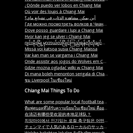
¿Dónde puedo ver lobos en Chiang Mai
Où voir des loups à Chiang Mai
أين يمكن مشاهدة الذئاب في تشيانغ ماي؟
Где можно посмотреть волков в Чиангмае
Dove posso guardare i lupi a Chiang Mai
Hvor kan jeg se ulver i Chiang Mai
ဂျင်းမိုးမြို့မှာဘယ်လ်ပြိုင်ကြည်ရန်လိုလိုချင်သလဲ။
Missä voi katsoa susia Chiang Maissa
Var kan man se vargarna i Chiang Mai
Onde assistir aos jogos do Wolves em Chiang Mai
Gdzie można oglądać wilki w Chiang Mai
Di mana boleh menonton serigala di Chiang Mai
ชม Liverpool ในเชียงใหม่
Chiang Mai Things To Do
What are some popular local football teams in Chiang Mai?
ทีมฟุตบอลที่ได้รับความนิยมในเชียงใหม่ คืออะไรบ้าง
在清迈有哪些受欢迎的本地足球队？
치앙마이에서 인기있는 로컬 축구팀은 어떤 것이 있나요
チェンマイで人気のあるローカルのサッカーチームはありますか？
Welche beliebten lokalen Fußballmannschaften gibt es in Chiang Mai