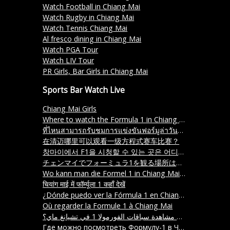
Watch Football in Chiang Mai
Watch Rugby in Chiang Mai
Watch Tennis Chiang Mai
Al fresco dining in Chiang Mai
Watch PGA Tour
Watch LIV Tour
PR Girls, Bar Girls in Chiang Mai
Sports Bar Watch Live
Chiang Mai Girls
Where to watch the Formula 1 in Chiang Mai?
ที่ไหนสามารถรับชมการแข่งขันฟอร์มูล่าวันราชินีในเชียงใหม่ได้
在清迈哪里可以观看一级方程式赛车比赛？
창마이에서 F1을 시청할 수 있는 곳은 어디인가요
チェンマイでフォーミュラ1を観る場所はどこですか？ (Chemai de fomyura1 o miru basho wa doko desu ka)
Wo kann man die Formel 1 in Chiang Mai sehen
चियांग माई में फॉर्म्यूला 1 कहाँ देखें
¿Dónde puedo ver la Fórmula 1 en Chiang Mai
Où regarder la Formule 1 à Chiang Mai
أين يمكن مشاهدة سباقات الفورمولا 1 في تشيانغ ماي؟
Где можно посмотреть Формулу-1 в Чиангмае