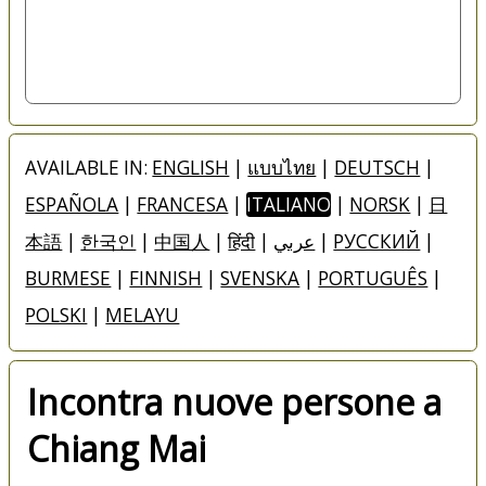
AVAILABLE IN:
ENGLISH
|
แบบไทย
|
DEUTSCH
|
ESPAÑOLA
|
FRANCESA
|
ITALIANO
|
NORSK
|
日
本語
|
한국인
|
中国人
|
हिंदी
|
عربي
|
РУССКИЙ
|
BURMESE
|
FINNISH
|
SVENSKA
|
PORTUGUÊS
|
POLSKI
|
MELAYU
Incontra nuove persone a
Chiang Mai