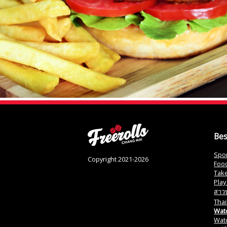
Bes
Spor
Copyright 2021-2026
Food
Tak
Play
สาวบ
Thai
Watc
Watc