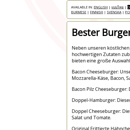
AVAILABLE IN:
ENGLISH
|
แบบไทย
|
D
BURMESE
|
FINNISH
|
SVENSKA
|
PO
Bester Burger
Neben unseren köstlichen P
hochwertigen Zutaten zube
bieten eine große Auswahl
Bacon Cheeseburger: Unser
Mozzarella-Käse, Bacon, S
Bacon Pilz Cheeseburger: D
Doppel-Hamburger: Dieser 
Doppel Cheeseburger: Dies
Salat und Tomate.
Original Frittierte Hähnche