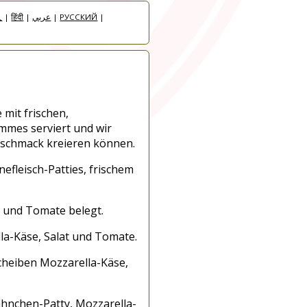
人
|
हिंदी
|
عربي
|
РУССКИЙ
|
 mit frischen,
mmes serviert und wir
eschmack kreieren können.
fleisch-Patties, frischem
t und Tomate belegt.
la-Käse, Salat und Tomate.
cheiben Mozzarella-Käse,
Hähnchen-Patty, Mozzarella-