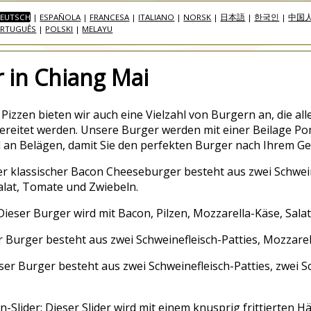
EUTSCH
|
ESPAÑOLA
|
FRANCESA
|
ITALIANO
|
NORSK
|
日本語
|
한국인
|
中国
RTUGUÊS
|
POLSKI
|
MELAYU
 in Chiang Mai
izzen bieten wir auch eine Vielzahl von Burgern an, die alle
reitet werden. Unsere Burger werden mit einer Beilage Po
 an Belägen, damit Sie den perfekten Burger nach Ihrem G
 klassischer Bacon Cheeseburger besteht aus zwei Schweine
alat, Tomate und Zwiebeln.
ieser Burger wird mit Bacon, Pilzen, Mozzarella-Käse, Sala
Burger besteht aus zwei Schweinefleisch-Patties, Mozzarel
er Burger besteht aus zwei Schweinefleisch-Patties, zwei S
n-Slider: Dieser Slider wird mit einem knusprig frittierten 