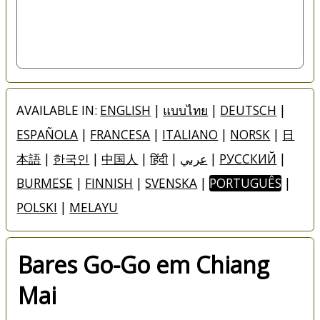
AVAILABLE IN:
ENGLISH
|
แบบไทย
|
DEUTSCH
|
ESPAÑOLA
|
FRANCESA
|
ITALIANO
|
NORSK
|
日
本語
|
한국인
|
中国人
|
हिंदी
|
عربي
|
РУССКИЙ
|
BURMESE
|
FINNISH
|
SVENSKA
|
PORTUGUÊS
|
POLSKI
|
MELAYU
Bares Go-Go em Chiang
Mai