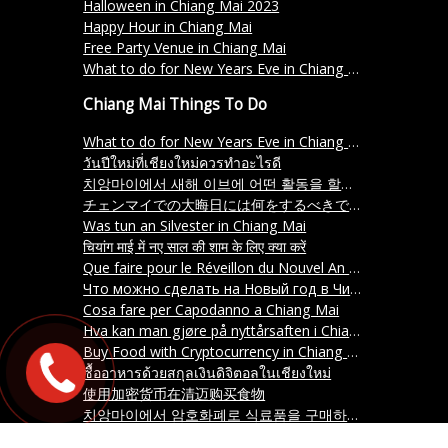
Halloween in Chiang Mai 2023
Happy Hour in Chiang Mai
Free Party Venue in Chiang Mai
What to do for New Years Eve in Chiang Mai?
Chiang Mai Things To Do
What to do for New Years Eve in Chiang Mai?
วันปีใหม่ที่เชียงใหม่ควรทำอะไรดี
치앙마이에서 새해 이브에 어떤 활동을 할까요
チェンマイでの大晦日には何をするべきですか？ (Chenmai de no ōmisoka ni wa nani o suru beki desu ka)
Was tun an Silvester in Chiang Mai
चियांग माई में नए साल की शाम के लिए क्या करें
Que faire pour le Réveillon du Nouvel An à Chiang Mai
Что можно сделать на Новый год в Чиангмай
Cosa fare per Capodanno a Chiang Mai
Hva kan man gjøre på nyttårsaften i Chiang Mai
Buy Food with Cryptocurrency in Chiang Mai
ซื้ออาหารด้วยสกุลเงินดิจิตอลในเชียงใหม่
使用加密货币在清迈购买食物
치앙마이에서 암호화폐로 식료품을 구매하세요.
Mit Kryptowährungen in Chiang Mai Essen kaufen