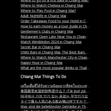
Where to go on a first date in Chiang Mai?
Where to Watch Chelsea in Chiang Mai
Where to Play Pool in Chiang Mai?
Adult Nightlife in Chiang Mai
Order Takeaway Food to your Hotel in Chiang Mai
How to earn money as a tour guide in Chiang Mai Thailand
Gentlemen's Clubs in Chiang Mai
Restaurant Open Late Near You in Chiang Mai
Watch Wimbledon 2024 in Chiang Mai
Secret Bar in Chiang Mai
OMG Bars in Chiang Mai: The Best Bars and Restaurants for a Night Out with Friends
Where to Watch Manchester City in Chiang Mai
Happy Hour in Chiang Mai
What are the most popular drinks in Thailand?
Chiang Mai Things To Do
เครื่องดื่มที่ได้รับความนิยมมากที่สุดในประเทศไทยมีอะไรบ้าง
泰国最受欢迎的饮料是什么？ (Tài guó zuì shòu huān yíng de yǐn liào shì shén me)
태국에서 가장 인기 있는 음료는 무엇인가요
タイで最も人気のある飲み物は何ですか？ (Thai de mottomo ninki no aru nomimono wa nan desu ka)
Was sind die beliebtesten Getränke in Thailand