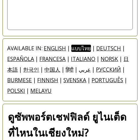
AVAILABLE IN:
ENGLISH
|
แบบไทย
|
DEUTSCH
|
ESPAÑOLA
|
FRANCESA
|
ITALIANO
|
NORSK
|
日
本語
|
한국인
|
中国人
|
हिंदी
|
عربي
|
РУССКИЙ
|
BURMESE
|
FINNISH
|
SVENSKA
|
PORTUGUÊS
|
POLSKI
|
MELAYU
ดูซัพพอร์ตเชฟฟิลด์ ยูไนเต็ด
ที่ไหนในเชียงใหม่?