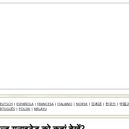
EUTSCH
|
ESPAÑOLA
|
FRANCESA
|
ITALIANO
|
NORSK
|
日本語
|
한국인
|
中国
RTUGUÊS
|
POLSKI
|
MELAYU
ील्ड यूनाइटेड को कहां देखें?