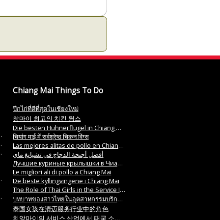
Chiang Mai Things To Do
ปีกไก่ที่ดีที่สุดในเชียงใหม่
창마이 최고의 치킨 윙스
Die besten Hühnerflügel in Chiang Mai
चियांग माई में सर्वश्रेष्ठ चिकन विंग्स
Las mejores alitas de pollo en Chiang Mai
أفضل أجنحة الدجاج في تشيانغ ماي
Лучшие куриные крылышки в Чиангмае
Le migliori ali di pollo a Chiang Mai
De beste kyllingvingene i Chiang Mai
The Role of Thai Girls in the Service Industry in Chiang Mai
บทบาทของสาวไทยในอุตสาหกรรมบริการในเชียงใหม่
泰国女孩在清迈服务行业中的角色
치앙마이의 서비스 산업에서 태국 소녀의 역할