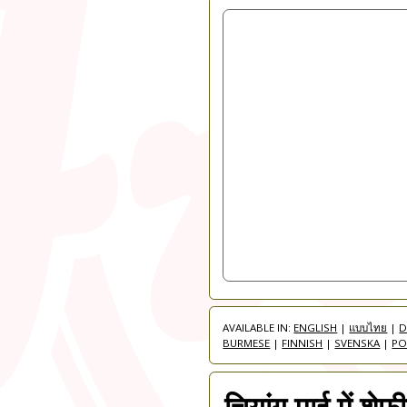
AVAILABLE IN:
ENGLISH
|
แบบไทย
|
D
BURMESE
|
FINNISH
|
SVENSKA
|
PO
चियांग माई में शेफ