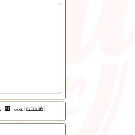
人
|
हिंदी
|
عربي
|
РУССКИЙ
|