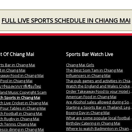
FULL LIVE SPORTS SCHEDULE IN CHIANG MAI
t Of Chiang Mai
Sports Bar Watch Live
ts Bar in Chiang Mai
Chiang Mai Girls
 in Chiang Mai
The Best Som Tam in Chiang Mai
eaway Food in Chiang Mai
Influencers in Chiang Mai
 Pool in Chiang Mai
Thai pub games and activities in Chiang Mai
Watch the England and Wales Cricket County Championship 2024 in Chiang Mai
าร์ของพวกเราที่เชียงใหม่
Order Takeaway Food to your Hotel in Chiang Mai
land Music Copyright Scam
American Food in Chiang Mai
h Sports in Chiang Mai
Are Alcohol sales allowed during Songkran 2024 in Thailand?
h Live Cricket in Chiang Mai
Starting a Sports Bar in Thailand: Legalities and Licensing
 Pour Tables in Chiang Mai
Boxing Day in Chiang Mai
h Football in Chiang Mai
What are some popular local football teams in Chiang Mai?
h Rugby in Chiang Mai
Birthday Catering in Chiang Mai
ch Tennis Chiang Mai
Where to watch Badminton in Chiang Mai?
resco dining in Chiang Mai