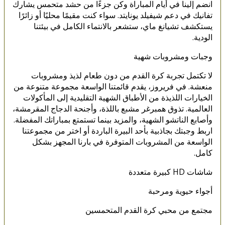
انضم إلينا في أيام المباراة وكن جزءًا من حشد متحمس يشارك
تفانيك في دعم شيفيلد يونايتد. سواء كنت مقيمًا محليًا أو زائرًا
يستكشف تشيانغ ماي، ستشعر بالانتماء الكامل في بيئتنا
الودية.
وجبات ومشروبات شهية
لا تكتمل تجربة كرة القدم من دون طعام لذيذ ومشروبات
منعشة. في فريروز، يقدم قائمتنا الواسعة مجموعة متنوعة من
الخيارات اللذيذة من الأطباق الشهية التقليدية إلى المأكولات
العالمية. تذوق همبرغر مشبع باللذة، وأجنحة الدجاج المقرمشة،
وأصابع الناتشو الشهية، والمزيد بينما تستمتع بمباراتك المفضلة.
اربط وجبتك بجاذبية بأحد البيرة الباردة أو اختر من مجموعتنا
الواسعة من المشروبات المتوفرة في بارنا المجهز بشكل
كامل.
شاشات HD كبيرة متعددة
أجواء حيوية ومرحبة
مجتمع من محبي كرة القدم المتحمسين