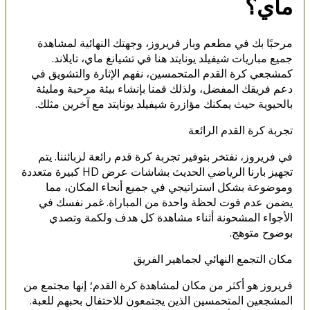
ماي؟
مرحبًا بك في مطعم وبار فريروز، وجهتك النهائية لمشاهدة
جميع مباريات شيفيلد يونايتد هنا في تشيانغ ماي، تايلاند.
كمشجعي كرة القدم المتحمسين، نفهم الإثارة والتشويق في
دعم فريقك المفضل، ولذلك قمنا بإنشاء بيئة مرحبة ومليئة
بالحيوية حيث يمكنك مؤازرة شيفيلد يونايتد مع آخرين مثلك.
تجربة كرة القدم الرائعة
في فريروز، نفتخر بتوفير تجربة كرة قدم رائعة لزبائننا. يتم
تجهيز بارنا الرياضي الحديث بشاشات عرض HD كبيرة متعددة
وموضوعة بشكل استراتيجي في جميع أنحاء المكان، مما
يضمن عدم فوت لحظة واحدة من المباراة. غمر نفسك في
الأجواء المشحونة أثناء مشاهدة كل هدف ولكمة وتصدي
بوضوح متوهج.
مكان التجمع النهائي لجماهير الفريق
فريروز هو أكثر من مكان لمشاهدة كرة القدم؛ إنها مجتمع من
المشجعين المتحمسين الذين يجتمعون للاحتفال بحبهم للعبة.