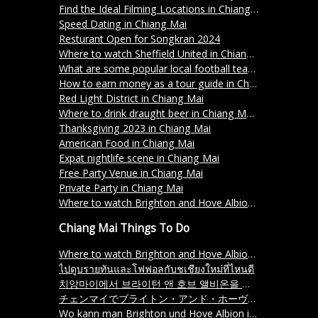
Find the Ideal Filming Locations in Chiang Mai
Speed Dating in Chiang Mai
Resturant Open for Songkran 2024
Where to watch Sheffield United in Chiang Mai?
What are some popular local football teams in Chiang Mai?
How to earn money as a tour guide in Chiang Mai Thailand
Red Light District in Chiang Mai
Where to drink draught beer in Chiang Mai?
Thanksgiving 2023 in Chiang Mai
American Food in Chiang Mai
Expat nightlife scene in Chiang Mai
Free Party Venue in Chiang Mai
Private Party in Chiang Mai
Where to watch Brighton and Hove Albion in Chiang Mai?
Chiang Mai Things To Do
Where to watch Brighton and Hove Albion in Chiang Mai?
ไปดูบรายทันและโฟฟอลกับชเชียงใหม่ที่ไหนดี
치앙마이에서 브라이턴 앤 호브 앨비온을 볼 수 있는 곳은 어디인가요
チェンマイでブライトン・アンド・ホーヴ・アルビオンを見るにはどこに行けばいいですか？
Wo kann man Brighton und Hove Albion in Chiang Mai sehen