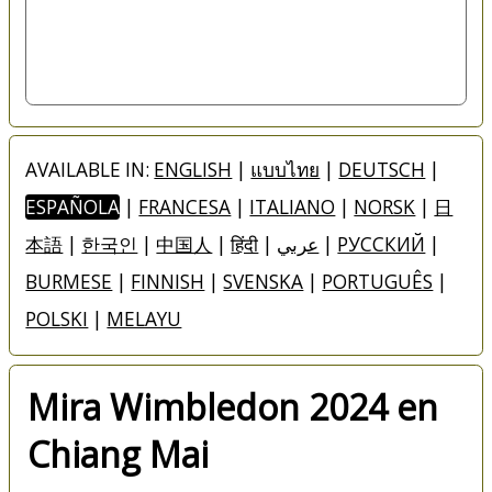
AVAILABLE IN:
ENGLISH
|
แบบไทย
|
DEUTSCH
|
ESPAÑOLA
|
FRANCESA
|
ITALIANO
|
NORSK
|
日
本語
|
한국인
|
中国人
|
हिंदी
|
عربي
|
РУССКИЙ
|
BURMESE
|
FINNISH
|
SVENSKA
|
PORTUGUÊS
|
POLSKI
|
MELAYU
Mira Wimbledon 2024 en
Chiang Mai