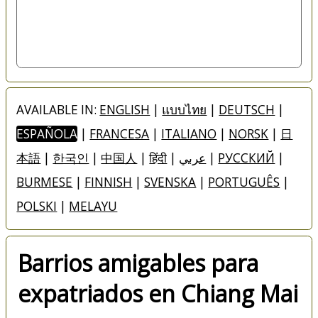
AVAILABLE IN:
ENGLISH
|
แบบไทย
|
DEUTSCH
|
ESPAÑOLA
|
FRANCESA
|
ITALIANO
|
NORSK
|
日
本語
|
한국인
|
中国人
|
हिंदी
|
عربي
|
РУССКИЙ
|
BURMESE
|
FINNISH
|
SVENSKA
|
PORTUGUÊS
|
POLSKI
|
MELAYU
Barrios amigables para
expatriados en Chiang Mai