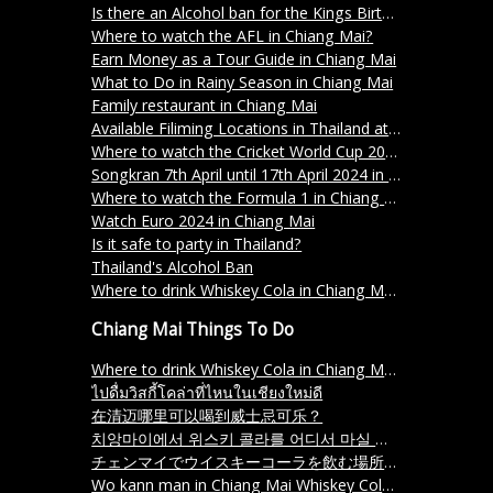
Is there an Alcohol ban for the Kings Birthday on the 5th December 2023?
Where to watch the AFL in Chiang Mai?
Earn Money as a Tour Guide in Chiang Mai
What to Do in Rainy Season in Chiang Mai
Family restaurant in Chiang Mai
Available Filiming Locations in Thailand at Freerolls
Where to watch the Cricket World Cup 2023 in Chiang Mai?
Songkran 7th April until 17th April 2024 in Chiang Mai
Where to watch the Formula 1 in Chiang Mai?
Watch Euro 2024 in Chiang Mai
Is it safe to party in Thailand?
Thailand's Alcohol Ban
Where to drink Whiskey Cola in Chiang Mai?
Chiang Mai Things To Do
Where to drink Whiskey Cola in Chiang Mai?
ไปดื่มวิสกี้โคล่าที่ไหนในเชียงใหม่ดี
在清迈哪里可以喝到威士忌可乐？
치앙마이에서 위스키 콜라를 어디서 마실 수 있나요
チェンマイでウイスキーコーラを飲む場所はどこですか？ (Chemai de uisukī kōra o nomu basho wa doko desu ka)
Wo kann man in Chiang Mai Whiskey Cola trinken